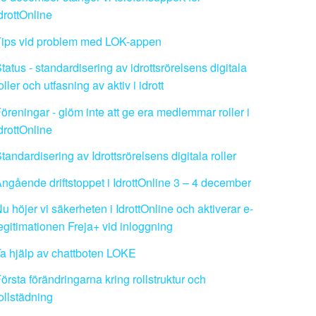
drottOnline
Tips vid problem med LOK-appen
tatus - standardisering av idrottsrörelsens digitala
oller och utfasning av aktiv i idrott
öreningar - glöm inte att ge era medlemmar roller i
drottOnline
tandardisering av Idrottsrörelsens digitala roller
ngående driftstoppet i IdrottOnline 3 – 4 december
u höjer vi säkerheten i IdrottOnline och aktiverar e-
egitimationen Freja+ vid inloggning
a hjälp av chattboten LOKE
örsta förändringarna kring rollstruktur och
ollstädning