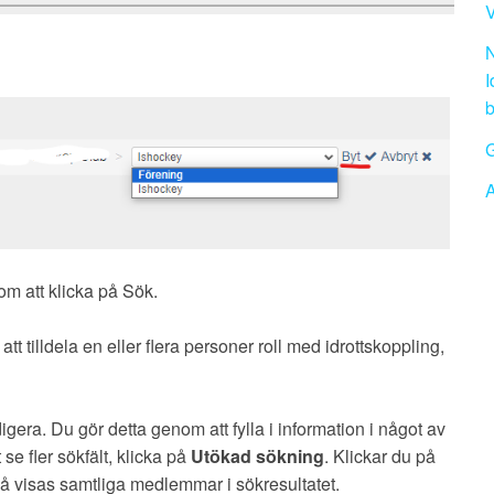
V
N
I
b
G
A
m att klicka på Sök.
tt tilldela en eller flera personer roll med idrottskoppling,
igera. Du gör detta genom att fylla i information i något av
t se fler sökfält, klicka på
Utökad sökning
. Klickar du på
n så visas samtliga medlemmar i sökresultatet.