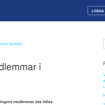
LOGGA 
Online Nyheter
edlemmar i
V
e
L
N
eningens medlemmar inte hittas.
1