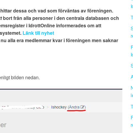
I
hittar dessa och vad som förväntas av föreningen.
t
bort från alla personer i den centrala databasen och
emsregister i IdrottOnline informerades om att
S
i systemet.
Länk till nyhet
r
 nu alla era medlemmar kvar i föreningen men saknar
F
I
S
A
enligt bilden nedan.
N
l
T
F
r