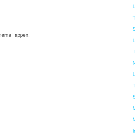
L
T
S
onerna i appen.
L
T
N
L
T
S
M
I