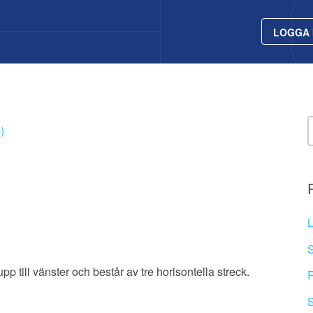
LOGGA 
)
L
S
 till vänster och består av tre horisontella streck.
R
S