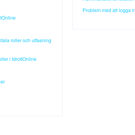
Problem med att logga in
ttOnline
itala roller och utfasning
ler i IdrottOnline
ler