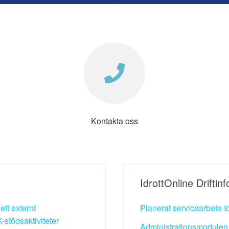
Kontakta oss
IdrottOnline Driftin
ett externt
Planerat servicearbete I
-stödsaktiviteter
Administrationsmodulen f