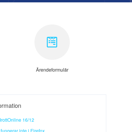
Ärendeformulär
formation
drottOnline 16/12
ungerar inte i Firefox